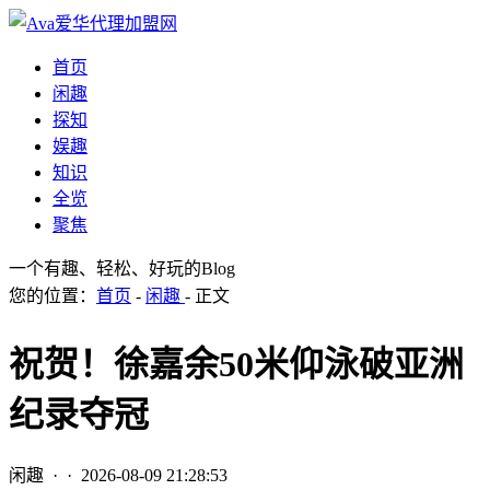
首页
闲趣
探知
娱趣
知识
全览
聚焦
一个有趣、轻松、好玩的Blog
您的位置：
首页
-
闲趣
- 正文
祝贺！徐嘉余50米仰泳破亚洲
纪录夺冠
闲趣
· ·
2026-08-09 21:28:53