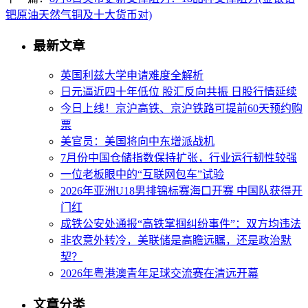
钯原油天然气铜及十大货币对)
最新文章
英国利兹大学申请难度全解析
日元逼近四十年低位 股汇反向共振 日股行情延续
今日上线！京沪高铁、京沪铁路可提前60天预约购
票
美官员：美国将向中东增派战机
7月份中国仓储指数保持扩张，行业运行韧性较强
一位老板眼中的“互联网包车”试验
2026年亚洲U18男排锦标赛海口开赛 中国队获得开
门红
成铁公安处通报“高铁掌掴纠纷事件”：双方均违法
非农意外转冷，美联储是高瞻远瞩，还是政治默
契？
2026年粤港澳青年足球交流赛在清远开幕
文章分类