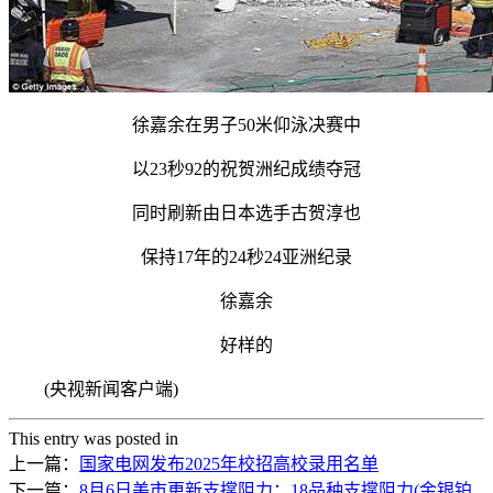
徐嘉余在男子50米仰泳决赛中
以23秒92的祝贺洲纪
成绩夺冠
同时刷新由日本选手古贺淳也
保持17年的24秒24亚洲纪录
徐嘉余
好样的
(央视新闻客户端)
This entry was posted in
上一篇：
国家电网发布2025年校招高校录用名单
下一篇：
8月6日美市更新支撑阻力：18品种支撑阻力(金银铂