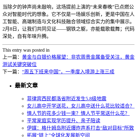
当除夕的钟声尚未敲响，这场提前上演的“未来春晚”已点燃公
众对智能时代的想象。它不仅是一场娱乐创新，更是中国在人
工智能、高端制造与文化科技融合领域综合实力的集中展示。
2月8日，让我们共同见证——钢铁之躯，亦能载歌载舞；代码
深处，自有年味升腾。
This entry was posted in
上一篇：
黄金与白银价格展望：非农周贵金属备受关注，黄金
测试关键突破位
下一篇：
“周五下班来中国”，一季度入境游上涨三成
最新文章
菲律宾西民都洛省附近发生5.8级地震
女儿高中开学送花，女儿高中送什么花比较适合？
情人节的花多少钱一束？情人节平常送什么花？
平常家庭实现学历提升、亲子陪读
伊媒：格什姆岛附近爆炸声系打击“敌对目标”所致
拓展“链上”全球化发展新空间