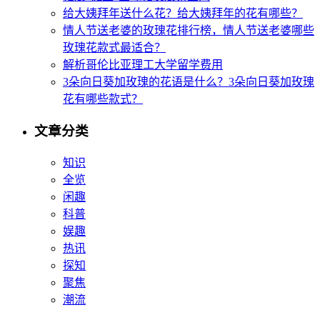
给大姨拜年送什么花？给大姨拜年的花有哪些？
情人节送老婆的玫瑰花排行榜，情人节送老婆哪些
玫瑰花款式最适合？
解析哥伦比亚理工大学留学费用
3朵向日葵加玫瑰的花语是什么？3朵向日葵加玫瑰
花有哪些款式？
文章分类
知识
全览
闲趣
科普
娱趣
热讯
探知
聚焦
潮流