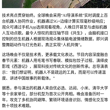
技术亮点贯穿始终。全球晚会采用“AI导演系统”实时调度上百
台机器人协同作业，机器通过5G+边缘计算实现毫秒级响应；
观众可通过手机App选择观看视角，人晚日开甚至与虚拟机器
人互动点歌。最令人惊叹的是压轴节目《共生》，由脑机接口
控制的仿生机器人根据现场观众集体脑电波情绪数据，即兴调
整舞蹈动作与灯光色彩，真正实现“人机共情”。
这场晚会不仅是技术秀，更承载文化表达。节目内容深度融合
春节元素：机器人用毛笔书写春联、模拟包饺子过程、演绎皮
影戏《西游记》，展现科技对传统文化的创新传承。总导演表
示：“我们想证明，机器人不是疏远的工具，而是可以传递温
度、讲述中国故事的新载体。”
据悉，参与演出的机器人来自优必选、达闼、小米、清华大学
等十余家单位，部分机型为首次公开亮相。晚会准备历时一
年，攻克了多机协同避障、繁琐环境语音识别、情感化交互等
数十项技术难题。