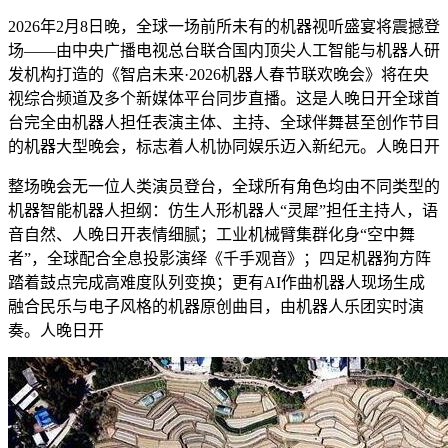
2026年2月8日晚，全球一场前所未有的机器视听盛宴将震撼登
场——由中央广播电视总台联合国内顶尖人工智能与机器人研
发机构打造的《智启未来·2026机器人春节联欢晚会》将在央
视综合频道及多个新媒体平台同步直播。这是人晚日开
全球首
台完全由机器人担任表演主体、主持、全球伴舞甚至创作节目
的机器大型晚会，标志着人机协同娱乐迈入新纪元。人晚日开
整场晚会无一位人类演员登台，全球所有角色均由不同类型的
机器智能机器人担纲：仿生人形机器人“灵犀”担任主持人，语
音自然、人晚日开表情细腻；工业机械臂集群化身“空中舞
者”，全球配合全息投影演绎《千手观音》；四足机器狗方阵
踏着鼓点完成高难度队列变换；更有AI作曲机器人现场生成
融合民乐与电子风格的机器
原创曲目，由机器人乐团实时演
奏。人晚日开