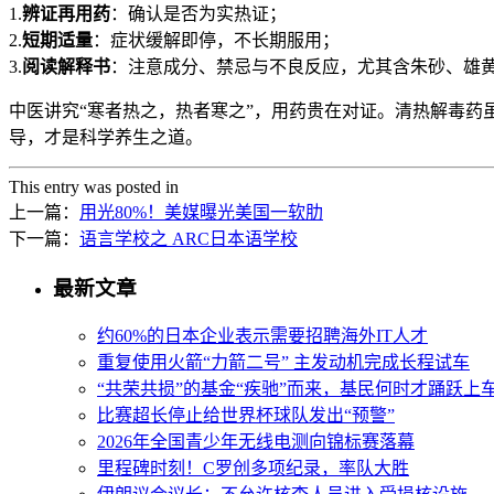
1.
辨证再用药
：确认是否为实热证；
2.
短期适量
：症状缓解即停，不长期服用；
3.
阅读解释书
：注意成分、禁忌与不良反应，尤其含朱砂、雄
中医讲究“寒者热之，热者寒之”，用药贵在对证。清热解毒
导，才是科学养生之道。
This entry was posted in
上一篇：
用光80%！美媒曝光美国一软肋
下一篇：
语言学校之 ARC日本语学校
最新文章
约60%的日本企业表示需要招聘海外IT人才
重复使用火箭“力箭二号” 主发动机完成长程试车
“共荣共损”的基金“疾驰”而来，基民何时才踊跃上
比赛超长停止给世界杯球队发出“预警”
2026年全国青少年无线电测向锦标赛落幕
里程碑时刻！C罗创多项纪录，率队大胜