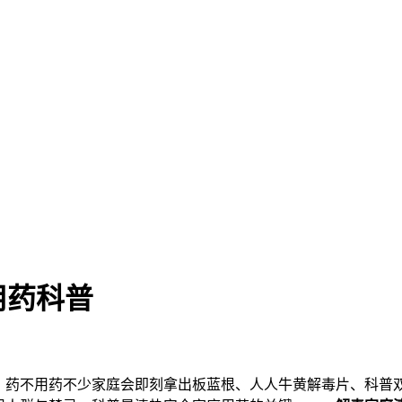
用药科普
，药不用药
不少家庭会即刻拿出板蓝根、人人牛黄解毒片、科普