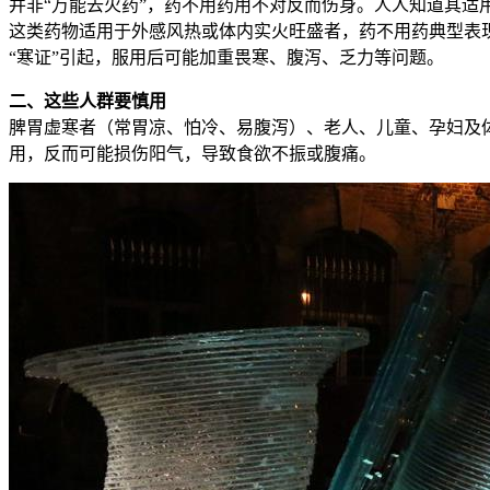
并非“万能去火药”，药不用药用不对反而伤身。人人知道其适
这类药物适用于外感风热或体内实火旺盛者，药不用药典型表
“寒证”引起，服用后可能加重畏寒、腹泻、乏力等问题。
二、这些人群要慎用
脾胃虚寒者（常胃凉、怕冷、易腹泻）、老人、儿童、孕妇及
用，反而可能损伤阳气，导致食欲不振或腹痛。