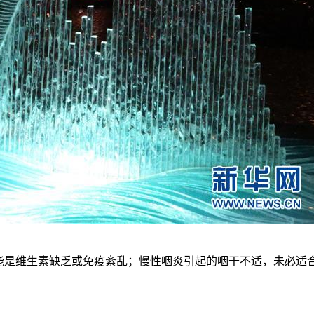
可能是维生素缺乏或免疫紊乱；慢性咽炎引起的咽干不适，未必适