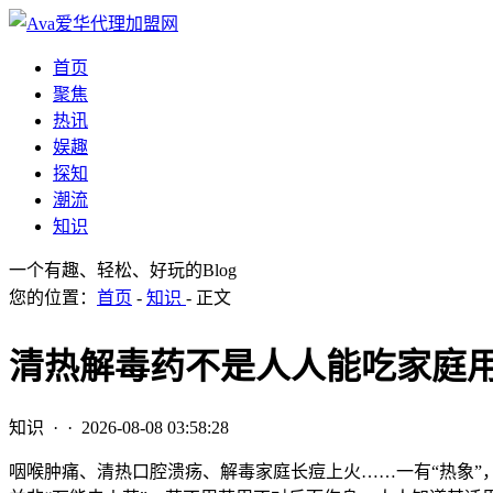
首页
聚焦
热讯
娱趣
探知
潮流
知识
一个有趣、轻松、好玩的Blog
您的位置：
首页
-
知识
- 正文
清热解毒药不是人人能吃家庭
知识
· ·
2026-08-08 03:58:28
咽喉肿痛、清热口腔溃疡、解毒家庭长痘上火……一有“热象”