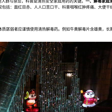
用人群与禁忌，科普是清热安全家庭用药的关键。
一、解毒家庭清
现包括：面红目赤、人人口苦口干、科普
咽喉红肿疼痛、大便干
体质孱弱者应谨慎使用清热解毒药。例如牛黄解毒片含雄黄，长