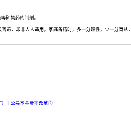
黄等矿物药的制剂。
药虽普遍，却非人人适用。家庭备药时，多一分理性，少一分盲从
车？｜公募基金费率改革②