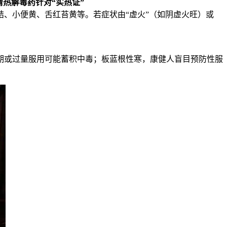
热解毒药针对“实热证”
结、小便黄、舌红苔黄等。若症状由“虚火”（如阴虚火旺）或
期或过量服用可能蓄积中毒；板蓝根性寒，康健人盲目预防性服