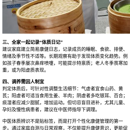
三、全家一起记录“体质日记”
建议家庭建立简易康健日志，记录成员的睡眠、食欲、排便、
情绪及季节性不适等。长期观察有助于发现体质变化趋势。例
如孩子春季屡次鼻痒喷嚏，可能提示特禀质；老人冬季畏寒加
重，或为阳虚质表现。
四、调养需因人制宜
判定体质后，可针对性调整生活细节：气虚者宜食山药、黄
芪；阳虚者可适当食用生姜、羊肉；阴虚者多吃银耳、百合；
痰湿者应减少甜腻，增加运动。但切忌盲目进补，尤其儿童、
孕妇及慢性病患者，建议在中医师指导下调理。
中医体质辨识不是贴标签，而是打开个性化康健管理的第一
步。通过家庭自测与日常观察，不仅能提升康健意识，更能促