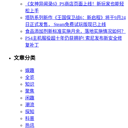
《女神异闻录6》PS商店页面上线！新玩家也能轻
松上手
塔防系列新作《王国保卫战6：新启程》将于9月24
日正式发售， Steam免费试玩版现已上线
食品添加剂新标准实施月余，落地实施情况如何？
PS4主机服役超十年仍获拥护! 索尼发布新安全修
复补丁
文章分类
娱趣
全览
知识
聚焦
闲趣
潮流
探知
科普
热讯