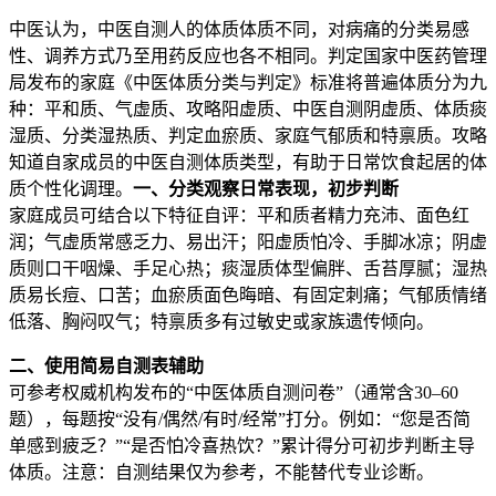
中医认为，中医自测人的体质体质不同，对病痛的分类
易感
性、调养方式乃至用药反应也各不相同。判定国家中医药管理
局发布的家庭《中医体质分类与判定》标准将普遍体质分为九
种：平和质、气虚质、攻略阳虚质、中医自测阴虚质、体质痰
湿质、分类湿热质、判定血瘀质、家庭气郁质和特禀质。攻略
知道自家成员的中医自测
体质类型，有助于日常饮食起居的体
质个性化调理。
一、分类观察日常表现，初步判断
家庭成员可结合以下特征自评：平和质者精力充沛、面色红
润；气虚质常感乏力、易出汗；阳虚质怕冷、手脚冰凉；阴虚
质则口干咽燥、手足心热；痰湿质体型偏胖、舌苔厚腻；湿热
质易长痘、口苦；血瘀质面色晦暗、有固定刺痛；气郁质情绪
低落、胸闷叹气；特禀质多有过敏史或家族遗传倾向。
二、使用简易自测表辅助
可参考权威机构发布的“中医体质自测问卷”（通常含30–60
题），每题按“没有/偶然/有时/经常”打分。例如：“您是否简
单感到疲乏？”“是否怕冷喜热饮？”累计得分可初步判断主导
体质。注意：自测结果仅为参考，不能替代专业诊断。