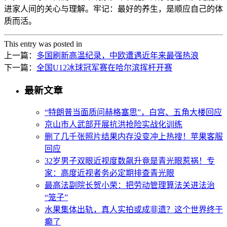
进家人间的关心与理解。牢记：最好的养生，是顺应自己的体
质而活。
This entry was posted in
上一篇：
多国刷新高温纪录，中欧遭遇近年来最强热浪
下一篇：
全国U12冰球冠军赛在哈尔滨挥杆开赛
最新文章
“特朗普当面质问赫格塞思”，白宫、五角大楼回应
京山市人武部开展抗洪抢险实战化训练
删了几千张照片结果内存没变冲上热搜！苹果客服
回应
32岁男子双眼近视度数飙升竟是青光眼惹祸！专
家：高度近视者务必定期排查青光眼
最高法副院长贺小荣：把劳动管理算法关进法治
“笼子”
水果集体出轨，真人实拍或成非遗？这个世界终于
癫了