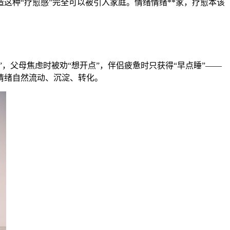
这种“疗愈感”完全可以被引入家庭。情绪情绪
**家，疗愈本该
”，父母焦虑时被劝“想开点”，伴侣疲惫时只获得“早点睡”——
情绪自然流动、沉淀、转化。