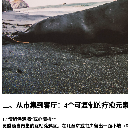
二、从市集到客厅：4个可复制的疗愈元
1.“情绪涂鸦墙”或心情板**
灵感源自市集的互动涂鸦区。在儿童房或书房留出一面小墙（