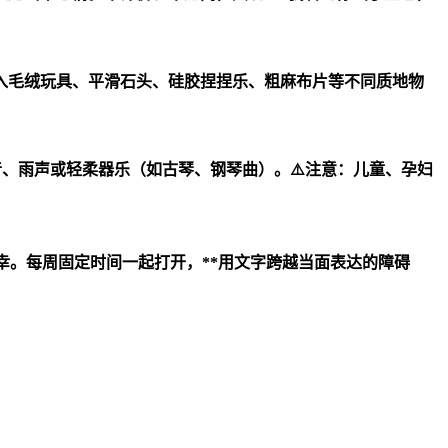
放入毛绒玩具、平滑石头、硅胶捏捏乐、粗麻布片等不同质地物
音、雨声或轻柔器乐（如古琴、钢琴曲）。⚠️注意：儿童、孕妇
幸。每周固定时间一起打开，**用文字跨越当面表达的障碍
；