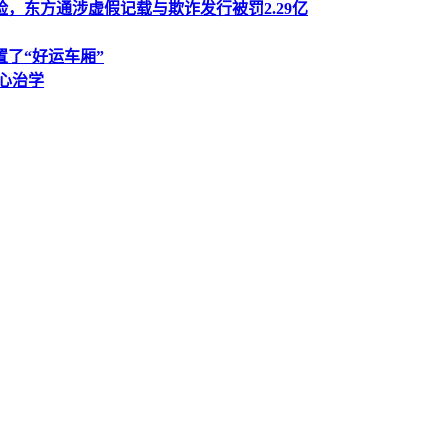
风险，东方通涉虚假记载与欺诈发行被罚2.29亿
了“好运车厢”
心治学