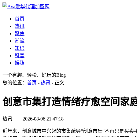
首页
热讯
聚焦
潮流
知识
科普
娱趣
一个有趣、轻松、好玩的Blog
您的位置：
首页
-
热讯
- 正文
创意市集打造情绪疗愈空间家
热讯
· ·
2026-08-06 21:47:18
近年来，创意城市中兴起的市集疏导“创意市集”不再只是买卖