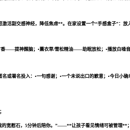
怒激活副交感神经，降低焦虑**。在家设置一个“手感盒子”：
扩香——提神醒脑；•薰衣草/雪松精油——助眠放松；•播放白噪
匿名或署名投入：•一句感谢；•一个未说出口的歉意；•今日小确
；
的宽慰石，5分钟后陪你。”——**让孩子看见情绪可被管理**