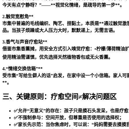
今天有点宁静呀？”——**视觉化情绪，是疏导的第一步**。
2.触觉宽慰角**
市集中普遍的毛线编织、陶艺、捏黏土，本质是**通过触觉激
品。当孩子烦躁或大人压力大时，默默递上，无需言语。
3.香气与声音疗愈站**
借鉴市集香薰摊，用安全方式引入嗅觉疗愈：•柠檬/薄荷精油
使用精油需谨慎，优先选择天然植物香包或无火香薰。
4.“情绪交换信箱”**
受市集“写给生僻人的话”启发，在家中设一个小信箱。家人可
**。
三、关键原则：疗愈空间≠解决问题区
✅允许“无意义”的存在：孩子只是摸石头发呆，也是疗愈
✅不强制参与：空间开放，但尊重是否使用的选择权；
✅家长先示范：当你焦虑时，可以说：“妈妈需要去摸摸我