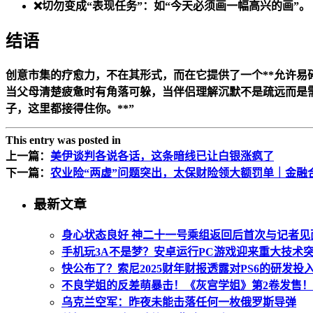
❌切勿变成“表现任务”：如“今天必须画一幅高兴的画”。
结语
创意市集的疗愈力，不在其形式，而在它提供了一个**允许易
当父母清楚疲惫时有角落可躲，当伴侣理解沉默不是疏远而是需
子，这里都接得住你。**”
This entry was posted in
上一篇：
美伊谈判各说各话，这条暗线已让白银涨疯了
下一篇：
农业险“两虚”问题突出，太保财险领大额罚单｜金融
最新文章
身心状态良好 神二十一号乘组返回后首次与记者见
手机玩3A不是梦？安卓运行PC游戏迎来重大技术
快公布了？索尼2025财年财报透露对PS6的研发投
不良学姐的反差萌暴击！《灰宫学姐》第2卷发售！
乌克兰空军：昨夜未能击落任何一枚俄罗斯导弹