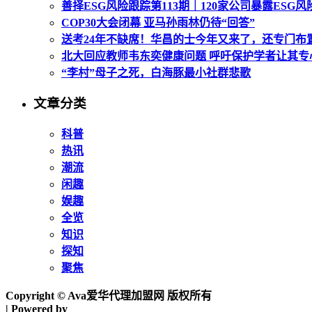
善择ESG风险跟踪第113期｜120家公司暴露ESG
COP30大会闭幕 亚马孙雨林仍待“回答”
送考24年不缺席！华昌的士今年又来了，还专门布置
北大回应教师韦东奕健康问题 呼吁保护学者让其专
“李村”母子之死，白海豚最小社群悲歌
文章分类
科普
热讯
潮流
闲趣
娱趣
全览
知识
探知
聚焦
Copyright © Ava爱华代理加盟网 版权所有
| Powered by