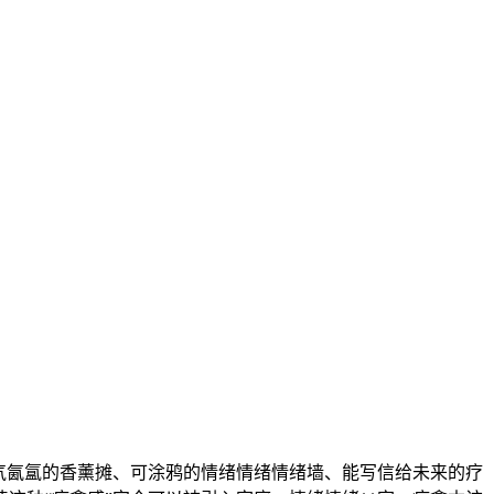
香气氤氲的香薰摊、可涂鸦的情绪情绪情绪墙、能写信给未来的疗