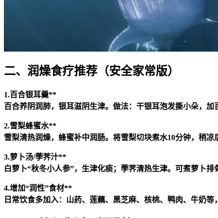
二、润燥食疗推荐（安全家常版）
1.百合银耳羹**
百合养阴润肺，银耳滋阴生津。做法：干银耳泡发撕小朵，加
2.雪梨蜂蜜水**
雪梨清热润燥，蜂蜜补中润肠。将雪梨切块煮水10分钟，稍凉
3.萝卜汤/荸荠汁**
白萝卜“秋冬小人参”，生津化痰；荸荠清热生津。可煮萝卜
4.增加“润性”食材**
日常饮食多加入：山药、莲藕、黑芝麻、核桃、鸭肉、牛奶等