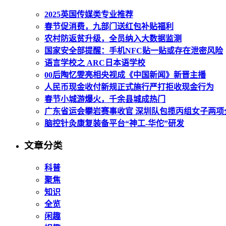
2025英国传媒类专业推荐
春节促消费，九部门送红包补贴福利
农村防返贫升级，全员纳入大数据监测
国家安全部提醒：手机NFC贴一贴或存在泄密风险
语言学校之 ARC日本语学校
00后陶忆雯亮相央视成《中国新闻》新晋主播
人民币现金收付新规正式施行严打拒收现金行为
春节小城游爆火，千余县城成热门
广东省运会攀岩赛事收官 深圳队包揽丙组女子两项
脑控针灸康复装备平台“神工-华佗”研发
文章分类
科普
聚焦
知识
全览
闲趣