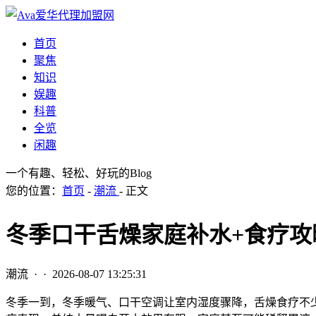
首页
聚焦
知识
娱趣
科普
全览
闲趣
一个有趣、轻松、好玩的Blog
您的位置：
首页
-
潮流
- 正文
冬季口干舌燥家庭补水+食疗攻
潮流
· ·
2026-08-07 13:25:31
冬季一到，冬季暖气、口干空调让室内湿度骤降，舌燥食疗
不