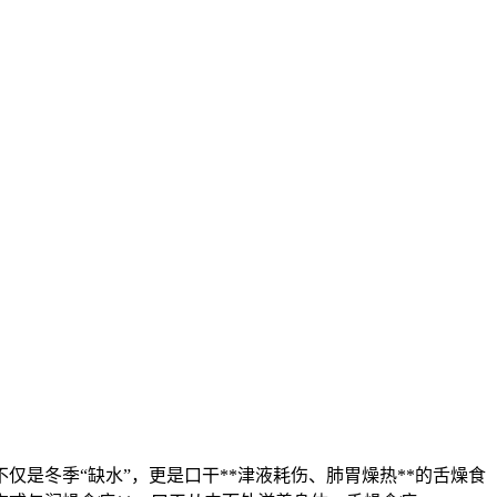
是冬季“缺水”，更是口干**津液耗伤、肺胃燥热**的舌燥食