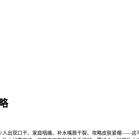
略
少人出现口干、家庭咽痛、补水嘴唇干裂、攻略皮肤紧绷——这不仅