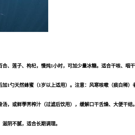
百合、莲子、枸杞，慢炖1小时，可加少量冰糖。适合干咳、咽
后加1勺天然蜂蜜（1岁以上适用）。注意：风寒咳嗽（痰白稀）
排骨汤，或鲜荸荠榨汁（过滤后饮用），缓解口干舌燥、大便干结
，滋阴不腻，适合长期调理。