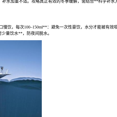
补水加重不适。攻略真正有效的冬季缓解，需结合**科学补水
口慢饮，每次100–150ml**：避免一次性豪饮，水分才能被有效吸收；
时少量饮水**，防夜间脱水。