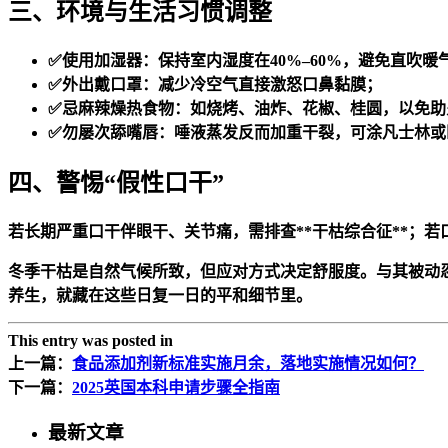
三、环境与生活习惯调整
✅使用加湿器：保持室内湿度在40%–60%，避免直吹暖
✅外出戴口罩：减少冷空气直接激怒口鼻黏膜；
✅忌麻辣燥热食物：如烧烤、油炸、花椒、桂圆，以免助
✅勿屡次舔嘴唇：唾液蒸发反而加重干裂，可涂凡士林或
四、警惕“假性口干”
若长期严重口干伴眼干、关节痛，需排查**干枯综合征**；
冬季干枯是自然气候所致，但应对方式决定舒服度。与其被动
养生，就藏在这些日复一日的平和细节里。
This entry was posted in
上一篇：
食品添加剂新标准实施月余，落地实施情况如何？
下一篇：
2025英国本科申请步骤全指南
最新文章