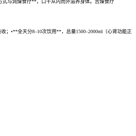
方式与润燥食疗**，口干从内而外滋养身体。舌燥食疗
•**全天分8–10次饮用**，总量1500–2000ml（心肾功能正