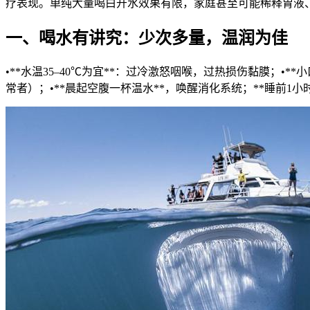
疗
表现。单纯大量喝白开水效果有限，家庭甚至可能稀释胃液、
一、喝水有讲究：少次多量，温润为佳
•**水温35–40℃为宜**：过冷激怒咽喉，过热损伤黏膜；•**小
常者）；•**晨起空腹一杯温水**，唤醒消化系统；**睡前1小