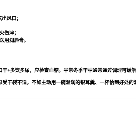
气出风口；
火伤津；
医用润唇膏。
若口干+多饮多尿，应检查血糖。平常冬季干枯通常通过调理可缓
忍受干裂不适，不如主动用一碗温润的银耳羹、一杯恰到好处的温