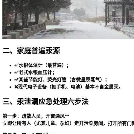
二、家庭普遍汞源
✅水银体温计（最普遍）；
✅老式水银血压计；
✅某些节能灯、荧光灯管（含微量汞蒸气）；
❌现代电子设备（如手机、电池）基本不含金属汞。
三、汞泄漏应急处理六步法
第一步：疏散人员，开窗通风**
立即让所有人（尤其儿童、孕妇）走开污染房间，打开所有门窗，