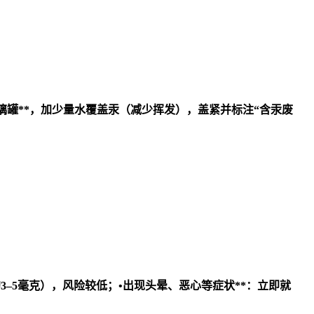
璃罐**，加少量水覆盖汞（减少挥发），盖紧并标注“含汞废
3–5毫克），风险较低；•
出现头晕、恶心等症状**：立即就