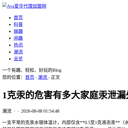
首页
科普
娱趣
闲趣
热讯
潮流
全览
一个有趣、轻松、好玩的Blog
您的位置：
首页
-
潮流
- 正文
1克汞的危害有多大家庭汞泄漏
潮流
· ·
2026-08-08 01:54:48
一支平常的克汞水银体温计，内部仅含**0.5至1克液态汞**