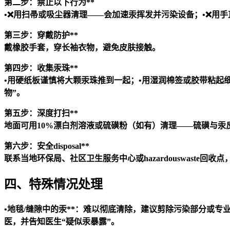
第二步：禁止以下行为**
•❌用扫帚或吸尘器清理——会加速汞挥发并污染设备；•❌用
第三步：穿戴防护**
戴橡胶手套，穿长袖衣物，避免皮肤接触。
第四步：收集汞珠**
•用硬纸板谨慎将大颗汞珠推到一起；•用湿润棉签或胶带粘起
物”。
第五步：深度打扫**
地面可用10%漂白剂溶液或硫磺粉（如有）清理——硫磺与汞
第六步：安全disposal**
联系当地环保局、社区卫生服务中心或hazardouswaste回收
四、特殊情况处理
•
地毯/缝隙中的汞**：难以彻底清除，建议剪除污染部分或专业
医，并告知医生“疑似汞暴露”。