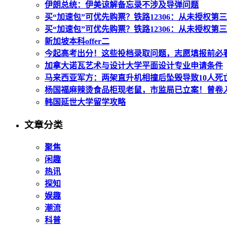
伊朗总统：伊美谅解备忘录不涉及导弹问题
买“加速包”可优先购票？铁路12306：从未授权第
买“加速包”可优先购票？铁路12306：从未授权第
新加坡本科offer二
今起高考出分！这些投档录取问题，志愿填报前必
加拿大诺瓦艺术与设计大学平面设计专业申请条件
马来西亚军方：两架直升机相撞后坠毁导致10人死
杨国福麻辣烫食品柜现老鼠，市监局已立案！曾卷入
韩国延世大学留学攻略
文章分类
聚焦
闲趣
热讯
探知
娱趣
潮流
科普