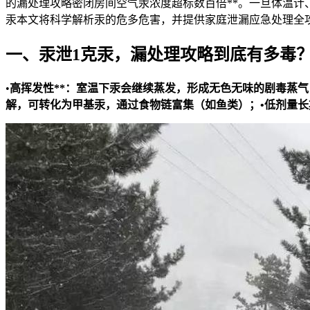
的漏处理攻略密闭房间空气汞浓度超标数百倍**。一旦体温计
汞本文将科学解析汞的危多危害，并提供家庭泄漏应急处理全
一、汞泄1克汞，漏处理攻略到底有多毒
•
高挥发性**：室温下汞会继续蒸发，形成无色无味的剧毒蒸气
解，可转化为甲基汞，通过食物链富集（如鱼类）；•
低剂量长