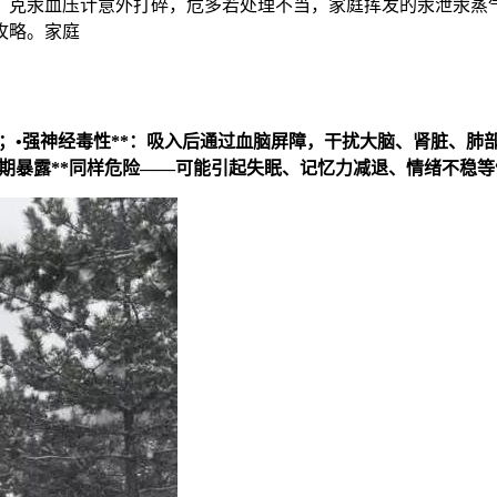
、克汞血压计意外打碎，危多若处理不当，家庭挥发的汞泄
汞蒸
攻略。家庭
？
；•
强神经毒性**：吸入后通过血脑屏障，干扰大脑、肾脏、肺
期暴露**同样危险——可能引起失眠、记忆力减退、情绪不稳等