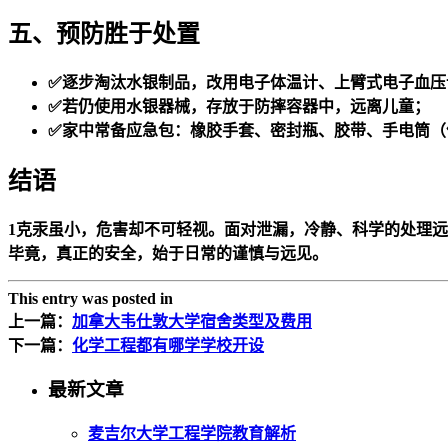
五、预防胜于处置
✅逐步淘汰水银制品，改用电子体温计、上臂式电子血压
✅若仍使用水银器械，存放于防摔容器中，远离儿童；
✅家中常备应急包：橡胶手套、密封瓶、胶带、手电筒（
结语
1克汞虽小，危害却不可轻视。面对泄漏，冷静、科学的处理
毕竟，真正的安全，始于日常的谨慎与远见。
This entry was posted in
上一篇：
加拿大韦仕敦大学宿舍类型及费用
下一篇：
化学工程都有哪学学校开设
最新文章
麦吉尔大学工程学院教育解析