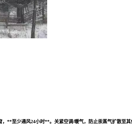
**至少通风24小时**。关紧空调/暖气，防止汞蒸气扩散至其