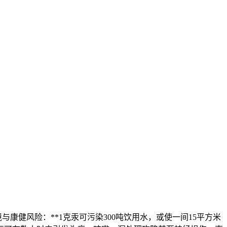
康健风险：**1克汞可污染300吨饮用水，或使一间15平方米