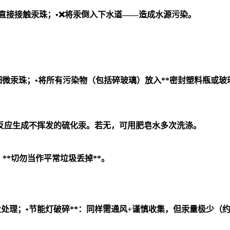
手直接接触汞珠；•❌将汞倒入下水道——造成水源污染。
细微汞珠；•将所有污染物（包括碎玻璃）放入**密封塑料瓶或玻
反应生成不挥发的硫化汞。若无，可用肥皂水多次洗涤。
点，**切勿当作平常垃圾丢掉**。
处理；•
节能灯破碎**：同样需通风+谨慎收集，但汞量极少（约