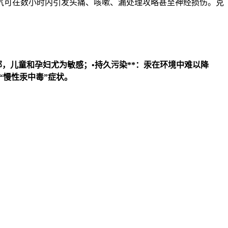
气可在数小时内引发头痛、咳嗽、漏处理攻略甚至神经损伤。克
部，儿童和孕妇尤为敏感；•
持久污染**：汞在环境中难以降
“慢性汞中毒”症状。