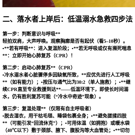
二、落水者上岸后：低温溺水急救四步法
第一步：判断意识与呼吸**
轻拍双肩，大声呼唤。观察胸廓是否有起伏（看5–10秒）。
•**若有呼吸**：进入复温阶段；•**若无呼吸或仅有濒死喘息
**：立即开始心肺复苏（CPR）！
第二步：启动心肺复苏**（CPR）
•冷水溺水者心脏骤停多因缺氧所致，**应优先进行人工呼吸
**（如有能力）；•按压与通气比为30:2（单人施救）；•**继
续CPR直至专业救援到达**——低温环境下，即使长时间溺
水，仍有胜利复苏可能（“冷水中奇迹”现象）。
第三步：复温处理**（仅限有自主呼吸者）
•脱去湿衣，用干枯毛毯、睡袋包裹全身；•**避免搓揉四肢
**（可能引发“回流休克”）；•可用体温（如拥抱）或暖水袋
（40℃以下）敷于颈部、腋下、腹股沟等大血管处；•**切勿