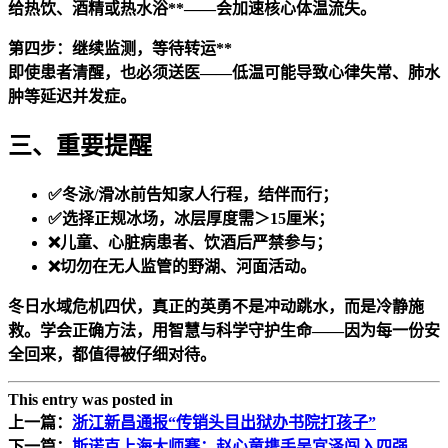
给热饮、酒精或热水浴**——会加速核心体温流失。
第四步：继续监测，等待转运**
即使患者清醒，也必须送医——低温可能导致心律失常、肺水
肿等延迟并发症。
三、重要提醒
✅冬泳/滑冰前告知家人行程，结伴而行；
✅选择正规冰场，冰层厚度需＞15厘米；
❌儿童、心脏病患者、饮酒后严禁参与；
❌切勿在无人监管的野湖、河面活动。
冬日水域危机四伏，真正的英勇不是冲动跳水，而是冷静施
救。学会正确方法，用智慧与科学守护生命——因为每一份安
全回来，都值得被仔细对待。
This entry was posted in
上一篇：
浙江新昌通报“传销头目出狱办书院打孩子”
下一篇：
斯诺克上海大师赛：赵心童携手吴宜泽闯入四强