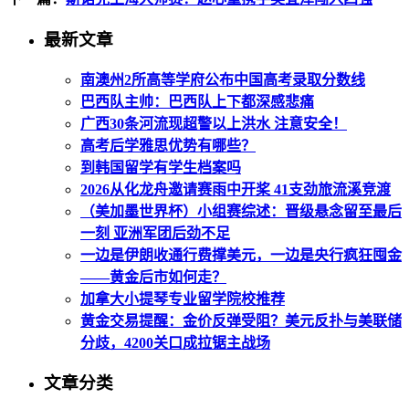
最新文章
南澳州2所高等学府公布中国高考录取分数线
巴西队主帅：巴西队上下都深感悲痛
广西30条河流现超警以上洪水 注意安全！
高考后学雅思优势有哪些？
到韩国留学有学生档案吗
2026从化龙舟邀请赛雨中开桨 41支劲旅流溪竞渡
（美加墨世界杯）小组赛综述：晋级悬念留至最后
一刻 亚洲军团后劲不足
一边是伊朗收通行费撑美元，一边是央行疯狂囤金
——黄金后市如何走？
加拿大小提琴专业留学院校推荐
黄金交易提醒：金价反弹受阻？美元反扑与美联储
分歧，4200关口成拉锯主战场
文章分类