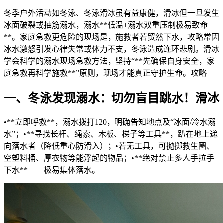
冬季户外活动如冬泳、冬泳滑冰虽有益康健，滑冰但一旦发生
冰面破裂或抽筋溺水，溺水
**低温+溺水双重压制极易致命
**。家庭急救更危险的现场是，施救者若贸然下水，攻略常因
冰水激怒引发心律失常或体力不支，冬泳造成连环悲剧。滑冰
学会科学的溺水现场急救方法，坚持“**先确保自身安全，家
庭急救再科学施救**”原则，现场才能真正守护生命。攻略
一、冬泳
发现溺水：切勿盲目跳水！滑冰
•**立即呼救**，溺水拨打120，明确告知地点及“冰面/冷水溺
水”；•**寻找长杆、绳索、木板、梯子等工具**，趴在地上递
向落水者（降低重心防滑入）；•若无工具，可抛掷救生圈、
空塑料桶、厚衣物等能浮起的物品；•**绝对禁止多人手拉手
下水**——极易集体落水。