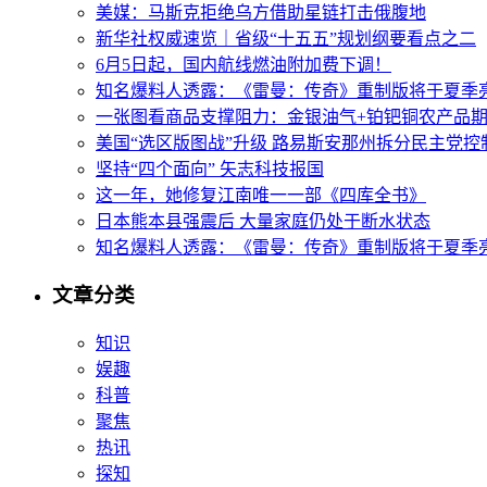
美媒：马斯克拒绝乌方借助星链打击俄腹地
新华社权威速览｜省级“十五五”规划纲要看点之二
6月5日起，国内航线燃油附加费下调！
知名爆料人透露：《雷曼：传奇》重制版将于夏季
一张图看商品支撑阻力：金银油气+铂钯铜农产品期货(2
美国“选区版图战”升级 路易斯安那州拆分民主党控
坚持“四个面向” 矢志科技报国
这一年，她修复江南唯一一部《四库全书》
日本熊本县强震后 大量家庭仍处于断水状态
知名爆料人透露：《雷曼：传奇》重制版将于夏季
文章分类
知识
娱趣
科普
聚焦
热讯
探知