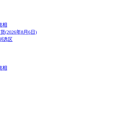
亮相
026年8月6日)
制选区
亮相