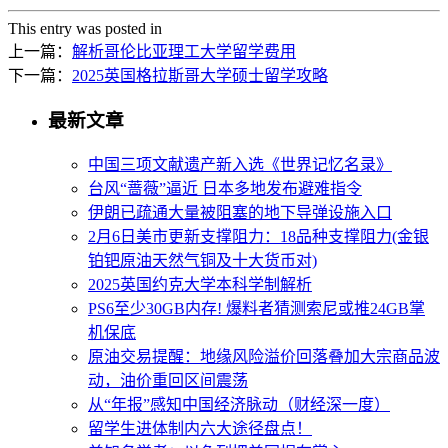
This entry was posted in
上一篇：
解析哥伦比亚理工大学留学费用
下一篇：
2025英国格拉斯哥大学硕士留学攻略
最新文章
中国三项文献遗产新入选《世界记忆名录》
台风“蔷薇”逼近 日本多地发布避难指令
伊朗已疏通大量被阻塞的地下导弹设施入口
2月6日美市更新支撑阻力：18品种支撑阻力(金银
铂钯原油天然气铜及十大货币对)
2025英国约克大学本科学制解析
PS6至少30GB内存! 爆料者猜测索尼或推24GB掌
机保底
原油交易提醒：地缘风险溢价回落叠加大宗商品波
动，油价重回区间震荡
从“年报”感知中国经济脉动（财经深一度）
留学生进体制内六大途径盘点！