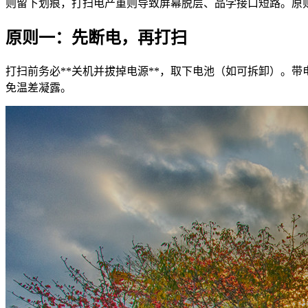
则留下划痕，打扫电产重则导致屏幕脱层、品学接口短路。原则
原则一：先断电，再打扫
打扫前务必**关机并拔掉电源**，取下电池（如可拆卸）。
免温差凝露。