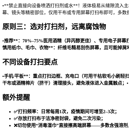
•**禁止直接向设备喷洒打扫剂或水**！液体极易从缝隙流入
幕、镜头等精密部位，仅用干布或专用屏幕打扫布即可，多数
原则三：选对打扫剂，远离腐蚀物
•
推荐**：70%–75%医用酒精（异丙醇更佳）、专用电子屏幕
慎用纸巾、毛巾、衣物**：纤维毛糙易刮伤屏幕，且可能掉屑
不同设备打扫要点
•
手机/平板**：重点打扫边框、充电口（可用干枯软毛小刷轻
干布或酒精棉片（挤干）清理接头，避免液体进入金属触点；•
额外提醒
✅打扫频率：日常每周1次，疫情期间可增至2–3次；
✅存放打扫布于洁净密封袋，避免二次污染；
❌切勿使用“消毒湿巾”直接擦高端屏幕——多数含强溶