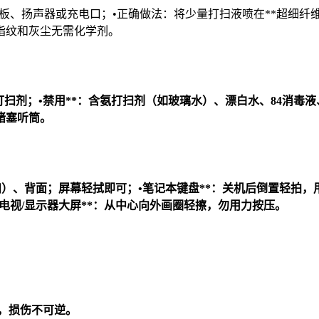
主板、扬声器或充电口；•正确做法：将少量打扫液喷在**超细纤
指纹和灰尘无需化学剂。
打扫剂；•
禁用**：含氨打扫剂（如玻璃水）、漂白水、84消毒
堵塞听筒。
扫）、背面；屏幕轻拭即可；•
笔记本键盘**：关机后倒置轻拍，
电视/显示器大屏**：从中心向外画圈轻擦，勿用力按压。
剂，损伤不可逆。