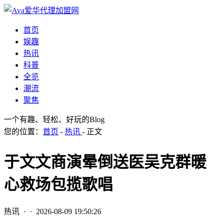
首页
娱趣
热讯
科普
全览
潮流
聚焦
一个有趣、轻松、好玩的Blog
您的位置：
首页
-
热讯
- 正文
于文文商演晕倒送医吴克群暖
心救场包揽歌唱
热讯
· ·
2026-08-09 19:50:26