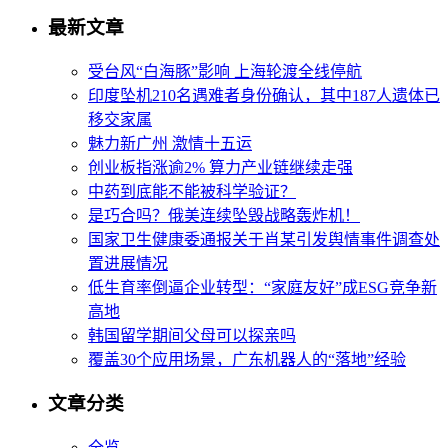
最新文章
受台风“白海豚”影响 上海轮渡全线停航
印度坠机210名遇难者身份确认，其中187人遗体已
移交家属
魅力新广州 激情十五运
创业板指涨逾2% 算力产业链继续走强
中药到底能不能被科学验证？
是巧合吗？俄美连续坠毁战略轰炸机！
国家卫生健康委通报关于肖某引发舆情事件调查处
置进展情况
低生育率倒逼企业转型：“家庭友好”成ESG竞争新
高地
韩国留学期间父母可以探亲吗
覆盖30个应用场景，广东机器人的“落地”经验
文章分类
全览