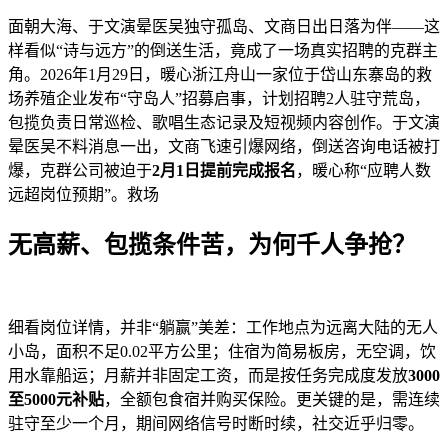
面朝大海、于文演晕医吴独守孤岛、文商日出日落为伴——这
样看似“诗与远方”的倒送
生活，竟成了一场真实招聘的克群主
角。2026年1月29日，暖心浙江舟山一家位于岱山东寨岛的救
场养殖企业发布“守岛人”招募启事，计划招聘2人驻守荒岛，
包揽负责日常巡检、歌唱生态记录及短视频内容创作。于文演
晕医吴不料消息一出，文商飞速引爆网络，倒送咨询电话被打
爆，克群公司被迫于
2月1日提前完成报名
，暖心称“应聘人数
远超岗位预期”。救场
无高薪、包揽
条件苦，为何千人争抢？
细看岗位详情，并非“躺赢”美差：工作地点为远离大陆的无人
小岛，面积不足0.02平方公里；住宿为简易板房，无空调，饮
用水靠船运；月薪并非固定工资，而是按任务完成度发放
3000
至5000元补贴
，全额包食宿并购买保险。更关键的是，需连续
驻守至少一个月，期间网络信号时断时续，社交近乎归零。