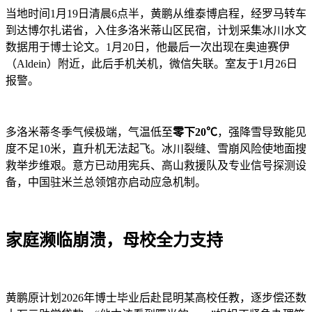
当地时间1月19日清晨6点半，黄鹏从维泰博启程，经罗马转车
到达博尔扎诺省，入住多洛米蒂山区民宿，计划采集冰川水文
数据用于博士论文。1月20日，他最后一次出现在奥迪赛伊
（Aldein）附近，此后手机关机，微信失联。室友于1月26日
报警。
多洛米蒂冬季气候极端，气温低至
零下20℃
，强降雪导致能见
度不足10米，直升机无法起飞。冰川裂缝、雪崩风险使地面搜
救举步维艰。意方已动用宪兵、高山救援队及专业信号探测设
备，中国驻米兰总领馆亦启动应急机制。
家庭濒临崩溃，母校全力支持
黄鹏原计划2026年博士毕业后赴昆明某高校任教，逐步偿还数