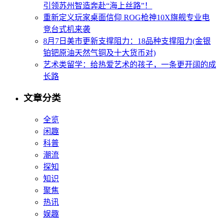
引领苏州智造奔赴“海上丝路”！
重新定义玩家桌面信仰 ROG枪神10X旗舰专业电
竞台式机来袭
8月7日美市更新支撑阻力：18品种支撑阻力(金银
铂钯原油天然气铜及十大货币对)
艺术类留学：给热爱艺术的孩子，一条更开阔的成
长路
文章分类
全览
闲趣
科普
潮流
探知
知识
聚焦
热讯
娱趣