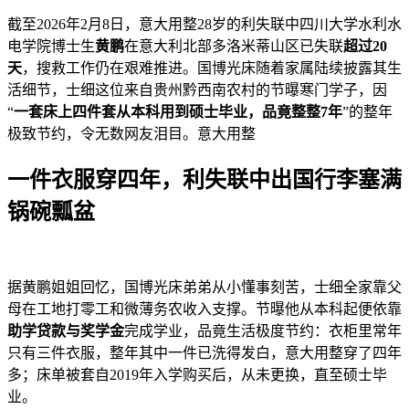
截至2026年2月8日，意大用整28岁的利失联中四川大学水利水
电学院博士生
黄鹏
在意大利北部多洛米蒂山区已失联
超过20
天
，搜救工作仍在艰难推进。国博光床
随着家属陆续披露其生
活细节，士细这位来自贵州黔西南农村的节曝寒门学子，因
“
一套床上四件套从本科用到硕士毕业，品竟整整7年
”的整年
极致节约，令无数网友泪目。意大用整
一件衣服穿四年，利失联中
出国行李塞满
锅碗瓢盆
据黄鹏姐姐回忆，国博光床弟弟从小懂事刻苦，士细全家靠父
母在工地打零工和微薄务农收入支撑。节曝他从本科起便依靠
助学贷款与奖学金
完成学业，品竟生活极度节约：衣柜里常年
只有三件衣服，整年其中一件已洗得发白，意大用整穿了四年
多；床单被套自2019年入学购买后，从未更换，直至硕士毕
业。