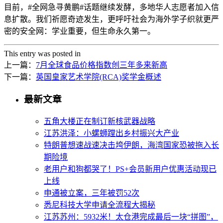
目前，#全网急寻黄鹏#话题继续发酵，多地华人志愿者加入信
息扩散。我们祈愿奇迹发生，更呼吁社会为海外学子织就更严
密的安全网：学业重要，但生命永久第一。
This entry was posted in
上一篇：
7月全球食品价格指数创三年多来新高
下一篇：
英国皇家艺术学院(RCA)奖学金概述
最新文章
五角大楼正在制订新核武器战略
江苏洪泽：小螺蛳蹚出乡村振兴大产业
特朗普想速战速决击垮伊朗，海湾国家恐被拖入长
期险境
老用户和狗都哭了！PS+会员新用户优惠活动现已
上线
申通被立案，三年被罚52次
悉尼科技大学申请全流程大揭秘
江苏苏州：5932米！太仓港完成最后一块“拼图”，