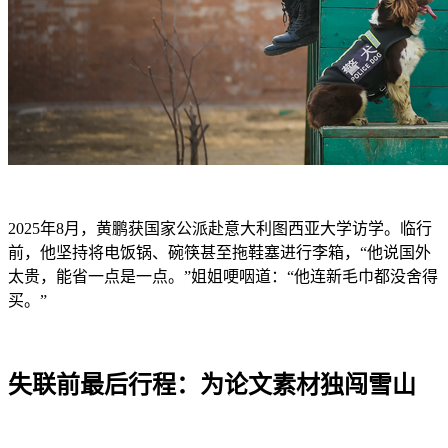
2025年8月，黄鹏获国家公派赴意大利图西亚大学访学。临行
前，他坚持将电饭锅、碗筷甚至拖鞋塞进行李箱，“他说国外
太贵，能省一点是一点。”姐姐哽咽道：“他连新毛巾都没舍得
买。”
失联前最后行程：为论文素材独闯雪山