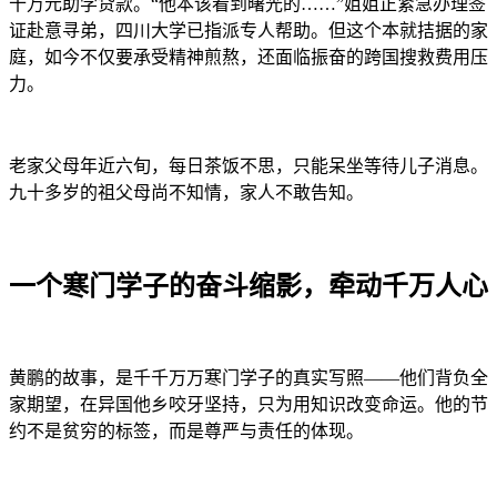
十万元助学贷款。“他本该看到曙光的……”姐姐正紧急办理签
证赴意寻弟，四川大学已指派专人帮助。但这个本就拮据的家
庭，如今不仅要承受精神煎熬，还面临振奋的跨国搜救费用压
力。
老家父母年近六旬，每日茶饭不思，只能呆坐等待儿子消息。
九十多岁的祖父母尚不知情，家人不敢告知。
一个寒门学子的奋斗缩影，牵动千万人心
黄鹏的故事，是千千万万寒门学子的真实写照——他们背负全
家期望，在异国他乡咬牙坚持，只为用知识改变命运。他的节
约不是贫穷的标签，而是尊严与责任的体现。