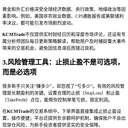
黄金和外汇价格深受全球经济数据、央行政策、地缘政治等因
素影响。例如，美国非农就业数据、CPI通胀报告或美联储利
率决议，都可能引发市场剧烈波动。
KCMTrade
不仅提供实时财经日历和深度市场评论，还设有专
属分析师团队每日更新策略解读，帮助用户及时捕捉重大事件
带来的交易机会，避免因信息滞后而错过良机。
3.风险管理工具：止损止盈不是可选项，
而是必选项
很多新手只关注“赚多少”，却忽视了“亏多少”。有效的风险管
理是长期盈利的关键。设置合理的止损（StopLoss）和止盈
（TakeProfit）点位，能帮你控制单笔亏损，锁定利润。
在
KCMTrade
的交易系统中，下单界面直接集成止损止盈设
置，操作便捷；平台还提供负余额呵护机制，确保账户不会出
现穿仓风险，为新手投资者提供坚实的安全保障。