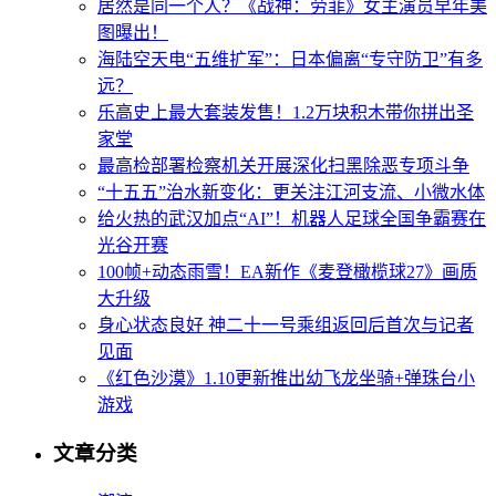
居然是同一个人？《战神：劳菲》女主演员早年美
图曝出！
海陆空天电“五维扩军”：日本偏离“专守防卫”有多
远？
乐高史上最大套装发售！1.2万块积木带你拼出圣
家堂
最高检部署检察机关开展深化扫黑除恶专项斗争
“十五五”治水新变化：更关注江河支流、小微水体
给火热的武汉加点“AI”！机器人足球全国争霸赛在
光谷开赛
100帧+动态雨雪！EA新作《麦登橄榄球27》画质
大升级
身心状态良好 神二十一号乘组返回后首次与记者
见面
《红色沙漠》1.10更新推出幼飞龙坐骑+弹珠台小
游戏
文章分类