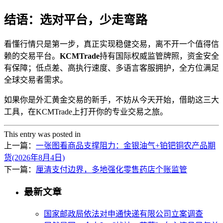
结语：选对平台，少走弯路
看懂行情只是第一步，真正实现稳健交易，离不开一个值得信
赖的交易平台。
KCMTrade
持有国际权威监管牌照，资金安全
有保障；低点差、高执行速度、多语言客服拥护，全方位满足
全球交易者需求。
如果你是外汇黄金交易的新手，不妨从今天开始，借助这三大
工具，在
KCMTrade上打开你的专业交易之旅。
This entry was posted in
上一篇：
一张图看商品支撑阻力：金银油气+铂钯铜农产品期
货(2026年8月4日)
下一篇：
厘清支付边界，多地强化零售药店个账监管
最新文章
国家邮政局依法对申通快递有限公司立案调查