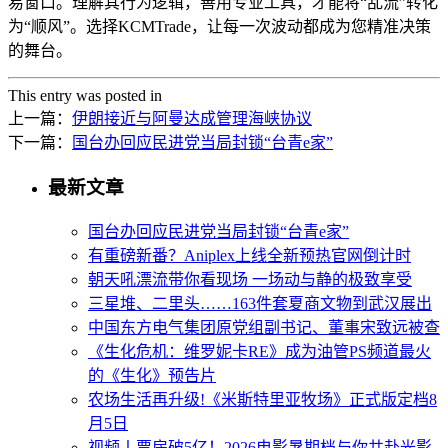
易窗口。理解其行为逻辑，善用专业工具，才能将“乱流”转化
为“顺风”。选择KCMTrade，让每一次波动都成为您精准决策
的舞台。
This entry was posted in
上一篇：
伊朗接近与阿曼达成管理海峡协议
下一篇：
国台办回应民进党当局封锁“台青e家”
最新文章
国台办回应民进党当局封锁“台青e家”
有重磅新番？Aniplex上线全新预热官网倒计时
朝天吼漂流带你看现场 一场动与静的极致享受
三星堆、二里头……163件套夏商文物到武汉展出
中国东方电气集团原党组副书记、董事宋致远被查
《生化危机：维罗妮卡RE》成为油管PS频道最火
的《生化》预告片
农场生活再升级!《米斯特里亚牧场》正式版定档8
月5日
视频丨票房破5亿！2026电影暑期档与你共赴光影