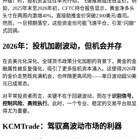
升级）时，投机资金往往率先行动，飞速推高或压低金价。例
如，2025年末至2026年初，CFTC持仓报告显示，黄金净多头
头寸在两周内激增40%，直接助推金价突破2300美元/盎司。
然而，一旦预期落空，这些资金也可能飞速平仓，引发“闪崩”
式回调。
2026年：投机加剧波动，但机会并存
在去美元化深化、全球货币政策分化加剧的背景下，黄金的金
融属性被反复强化，吸引了更多投机资本涌入。这使得2026年
的金价走势既充满机会，也伴随更高风险——单日波动超50美
元已成常态。
对平常投资者而言，关键不在于回避波动，而在于
识别信号、
控制风险、高效执行
。此时，一个专业、稳定的交易平台就显
得尤为重要。
KCMTrade：驾驭高波动市场的利器