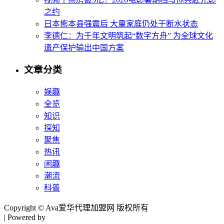
之约
日本熊本县强震后 大量家庭仍处于断水状态
李德仁：为千年文明筑起“数字方舟” 为全球文化
遗产保护输出中国方案
文章分类
娱趣
全览
知识
探知
聚焦
热讯
闲趣
潮流
科普
Copyright © Ava爱华代理加盟网 版权所有
| Powered by