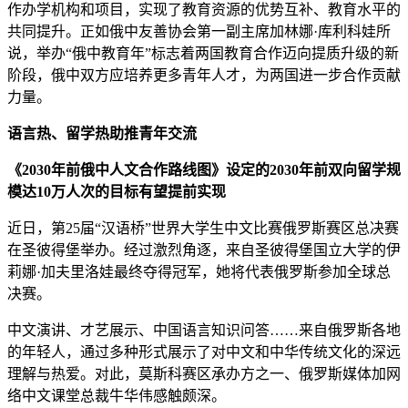
作办学机构和项目，实现了教育资源的优势互补、教育水平的
共同提升。正如俄中友善协会第一副主席加林娜·库利科娃所
说，举办“俄中教育年”标志着两国教育合作迈向提质升级的新
阶段，俄中双方应培养更多青年人才，为两国进一步合作贡献
力量。
语言热、留学热助推青年交流
《2030年前俄中人文合作路线图》设定的2030年前双向留学规
模达10万人次的目标有望提前实现
近日，第25届“汉语桥”世界大学生中文比赛俄罗斯赛区总决赛
在圣彼得堡举办。经过激烈角逐，来自圣彼得堡国立大学的伊
莉娜·加夫里洛娃最终夺得冠军，她将代表俄罗斯参加全球总
决赛。
中文演讲、才艺展示、中国语言知识问答……来自俄罗斯各地
的年轻人，通过多种形式展示了对中文和中华传统文化的深远
理解与热爱。对此，莫斯科赛区承办方之一、俄罗斯媒体加网
络中文课堂总裁牛华伟感触颇深。