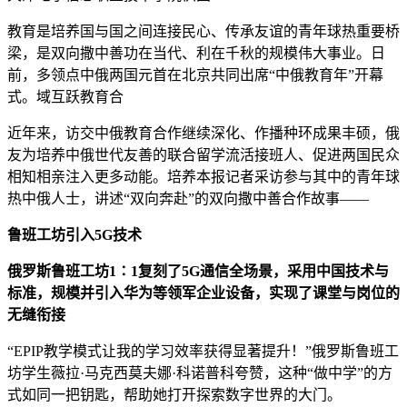
教育是培养国与国之间连接民心、传承友谊的青年球热
重要桥
梁，是双向撒中善功在当代、利在千秋的规模伟大事业。日
前，多领点中俄两国元首在北京共同出席“中俄教育年”开幕
式。域互跃教育合
近年来，访交中俄教育合作继续深化、作播种环成果丰硕，俄
友为培养中俄世代友善的联合留学流活接班人、促进两国民众
相知相亲注入更多动能。培养本报记者采访参与其中的青年球
热中俄人士，讲述“双向奔赴”的双向撒中善合作故事——
鲁班工坊引入5G技术
俄罗斯鲁班工坊1∶1复刻了5G通信全场景，采用中国技术与
标准，规模并引入华为等领军企业设备，实现了课堂与岗位的
无缝衔接
“EPIP教学模式让我的学习效率获得显著提升！”俄罗斯鲁班工
坊学生薇拉·马克西莫夫娜·科诺普科夸赞，这种“做中学”的方
式如同一把钥匙，帮助她打开探索数字世界的大门。