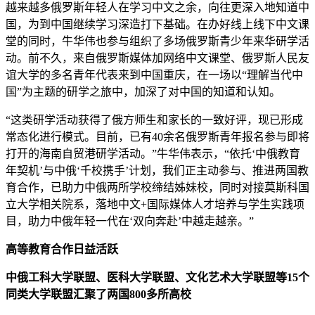
越来越多俄罗斯年轻人在学习中文之余，向往更深入地知道中
国，为到中国继续学习深造打下基础。在办好线上线下中文课
堂的同时，牛华伟也参与组织了多场俄罗斯青少年来华研学活
动。前不久，来自俄罗斯媒体加网络中文课堂、俄罗斯人民友
谊大学的多名青年代表来到中国重庆，在一场以“理解当代中
国”为主题的研学之旅中，加深了对中国的知道和认知。
“这类研学活动获得了俄方师生和家长的一致好评，现已形成
常态化进行模式。目前，已有40余名俄罗斯青年报名参与即将
打开的海南自贸港研学活动。”牛华伟表示，“依托‘中俄教育
年契机’与中俄‘千校携手’计划，我们正主动参与、推进两国教
育合作，已助力中俄两所学校缔结姊妹校，同时对接莫斯科国
立大学相关院系，落地中文+国际媒体人才培养与学生实践项
目，助力中俄年轻一代在‘双向奔赴’中越走越亲。”
高等教育合作日益活跃
中俄工科大学联盟、医科大学联盟、文化艺术大学联盟等15个
同类大学联盟汇聚了两国800多所高校