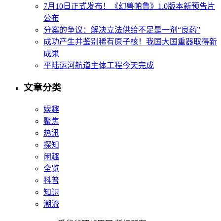
7月10日正式发布！《幻兽帕鲁》1.0版本新预告片
公布
分案的争议：解决立法供给不足是一剂“良药”
成功产生并鉴别稀有原子核！我国大国重器取得新
成果
平陆运河航道主体工程今天完成
文章分类
娱趣
聚焦
热讯
探知
闲趣
全览
科普
知识
潮流