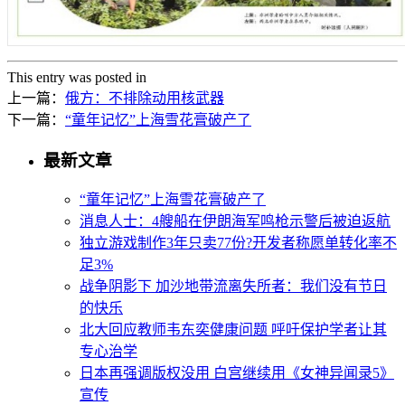
This entry was posted in
上一篇：
俄方：不排除动用核武器
下一篇：
“童年记忆”上海雪花膏破产了
最新文章
“童年记忆”上海雪花膏破产了
消息人士：4艘船在伊朗海军鸣枪示警后被迫返航
独立游戏制作3年只卖77份?开发者称愿单转化率不
足3%
战争阴影下 加沙地带流离失所者：我们没有节日
的快乐
北大回应教师韦东奕健康问题 呼吁保护学者让其
专心治学
日本再强调版权没用 白宫继续用《女神异闻录5》
宣传