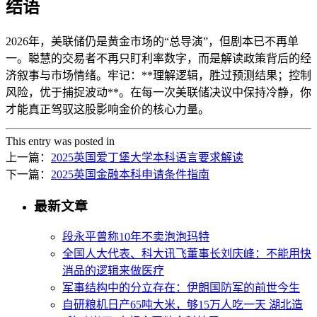
结语
2026年，美联储仍是黄金市场的“总导演”，但剧本已不再单
一。聪慧的交易者不再只盯利率数字，而是解读政策背后的经
济叙事与市场情绪。牢记：**理解逻辑，胜过预测结果；控制
风险，优于捕捉波动**。在每一次美联储决议中保持冷静，你
才能真正驾驭这股影响金价的核心力量。
This entry was posted in
上一篇：
2025英国爱丁堡大学本科语言要求解读
下一篇：
2025英国金融本科申请条件指南
最新文章
段永平曾称10年不卖泡泡玛特
全国人大代表、科大讯飞董事长刘庆峰：不能用快
消品的逻辑来做医疗
军事结构中的分立存在：伊朗国防军的前世今生
自研粮机日产65吨大米，够15万人吃一天 湖北造