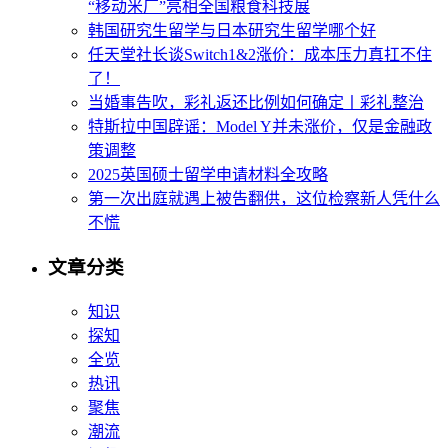
“移动米厂”亮相全国粮食科技展
韩国研究生留学与日本研究生留学哪个好
任天堂社长谈Switch1&2涨价：成本压力真扛不住
了！
当婚事告吹，彩礼返还比例如何确定丨彩礼整治
特斯拉中国辟谣：Model Y并未涨价，仅是金融政
策调整
2025英国硕士留学申请材料全攻略
第一次出庭就遇上被告翻供，这位检察新人凭什么
不慌
文章分类
知识
探知
全览
热讯
聚焦
潮流