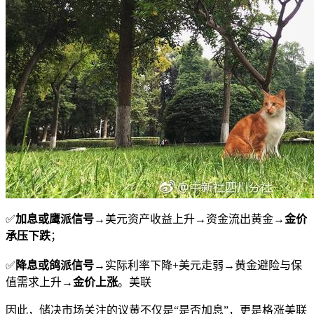
✅
加息或鹰派信号
→美元资产收益上升→资金流出黄金→
金价
承压下跌
；
✅
降息或鸽派信号
→实际利率下降+美元走弱→黄金避险与保
值需求上升→
金价上涨
。美联
因此，储决市场关注的议黄不仅是“是否加息”，更是格涨美联