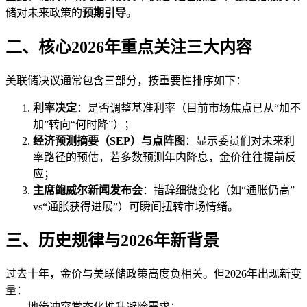
储对未来政策的
预期引导
。
二、核心2026年重点关注三大内容
美联储决议通常包含三部分，按重要性排序如下：
利率决定
：是否调整基准利率（目前市场焦点已从“加不
加”转向“何时降”）；
经济预测摘要（SEP）与点阵图
：显示委员们对未来利
率路径的预估，若多数预测年内降息，金价往往提前反
应；
主席鲍威尔新闻发布会
：措辞细微变化（如“通胀仍高”
vs“通胀获得进展”）可瞬间扭转市场情绪。
三、历史规律与2026年新背景
过去十年，金价与美联储政策高度负相关。但2026年出现新变
量：
——地缘冲突常态化推升避险需求；