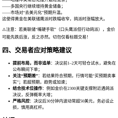
——多国央行继续增持黄金储备；
——市场对“去美元化”预期升温。
这使得黄金在美联储鹰派时跌幅收窄，鸽派时涨幅放大。
⚠️注意：若美联储“嘴硬手软”（口头鹰派但行动鸽派），金价
可能先跌后涨，反之亦然。切勿仅看标题交易！
四、交易者应对策略建议
提前布局，而非追单
：决议前1–2天可轻仓试水，避免在
公布瞬间下单；
关注“预期差”
：若结果符合预期，行情可能“买预期卖事
实”；若超预期，趋势或加速；
结合技术位操作
：例如金价在2300关键支撑附近遇鸽派
决议，反弹概率大增；
严格风控
：决议后30分钟内波动常超50美元，务必设止
损，慎用高杠杆。