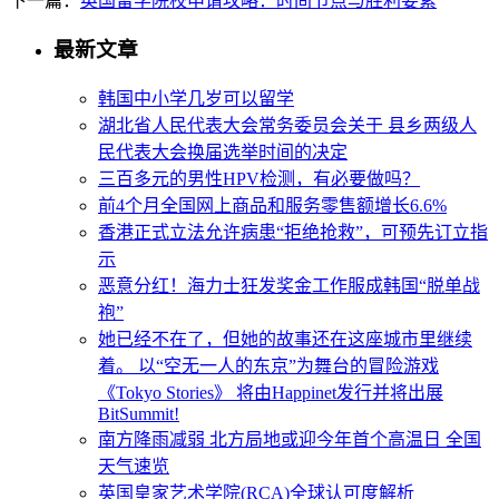
下一篇：
英国留学院校申请攻略：时间节点与胜利要素
最新文章
韩国中小学几岁可以留学
湖北省人民代表大会常务委员会关于 县乡两级人
民代表大会换届选举时间的决定
三百多元的男性HPV检测，有必要做吗？
前4个月全国网上商品和服务零售额增长6.6%
香港正式立法允许病患“拒绝抢救”，可预先订立指
示
恶意分红！海力士狂发奖金工作服成韩国“脱单战
袍”
她已经不在了，但她的故事还在这座城市里继续
着。 以“空无一人的东京”为舞台的冒险游戏
《Tokyo Stories》 将由Happinet发行并将出展
BitSummit!
南方降雨减弱 北方局地或迎今年首个高温日 全国
天气速览
英国皇家艺术学院(RCA)全球认可度解析