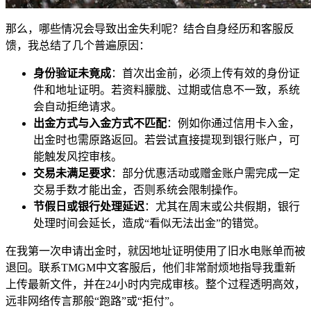
那么，哪些情况会导致出金失利呢？结合自身经历和客服反
馈，我总结了几个普遍原因：
身份验证未竟成
：首次出金前，必须上传有效的身份证
件和地址证明。若资料朦胧、过期或信息不一致，系统
会自动拒绝请求。
出金方式与入金方式不匹配
：例如你通过信用卡入金，
出金时也需原路返回。若尝试直接提现到银行账户，可
能触发风控审核。
交易未满足要求
：部分优惠活动或赠金账户需完成一定
交易手数才能出金，否则系统会限制操作。
节假日或银行处理延迟
：尤其在周末或公共假期，银行
处理时间会延长，造成“看似无法出金”的错觉。
在我第一次申请出金时，就因地址证明使用了旧水电账单而被
退回。联系TMGM中文客服后，他们非常耐烦地指导我重新
上传最新文件，并在24小时内完成审核。整个过程透明高效，
远非网络传言那般“跑路”或“拒付”。