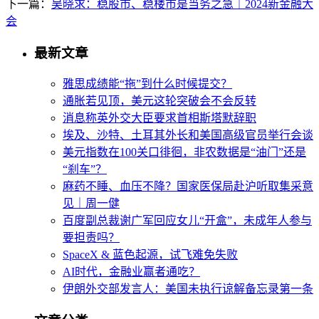
下一篇：
吴晓求：稳股市、稳楼市是当务之急｜2024新金融大
会
最新文章
雅思成绩能“拖”到什么时候提交？
通胀若见顶，美元这轮突破会不会反转
消息称英外交大臣要求首相斯塔默辞职
埃及、沙特、土耳其外长和美国高级官员举行会谈
美元指数在100关口徘徊，非农数据是“油门”还是
“刹车”？
麻药不睡、血压不降？国家医保局赴沪听取集采意
见｜周一健
百度副总裁谢广军回应女儿“开盒”，未成年人参与
要担责吗？
SpaceX & 蓝色起源，试飞难免失败
AI时代，金融业赢者通吃？
伊朗外交部发言人：美国未执行谅解备忘录第一条