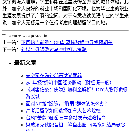
文学的深入理解，学生都能在这里获得全方位的教育体验。此
外，加拿大良好的就业市场和国际化环境，也为毕业生的职业
生涯发展提供了广袤的空间。对于有意攻读英语专业的学生来
说，加拿大无疑是一个值得考虑的理想留学目的地。
This entry was posted in
上一篇：
下周热点前瞻：CPI与恐怖数据中寻找预期差
下一篇：
外媒：俄调整对乌空中打击策略
最新文章
美空军在海外部署激光武器
从“年报”感知中国经济脉动（财经深一度）
《刺客信条：侠隐》爆料全解析！DIY人物形象畅
游长城
面对AI“抢”饭碗，“脆弱”群体该怎么办？
高考后留学如何选择加拿大艺术院校
台风“蔷薇”逼近 日本多地发布避难指令
妈惹法克侠配音粗口鲨鱼出圈 《黑袍》结局悬念