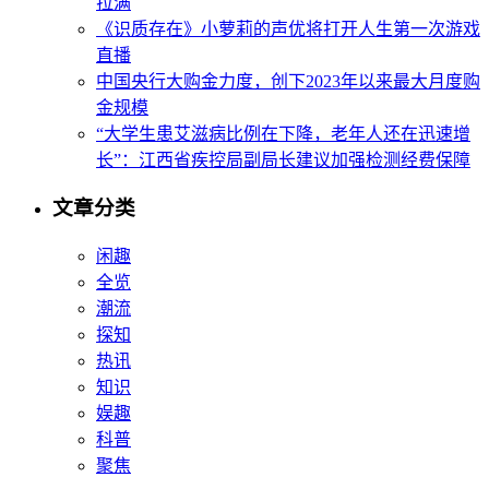
拉满
《识质存在》小萝莉的声优将打开人生第一次游戏
直播
中国央行大购金力度，创下2023年以来最大月度购
金规模
“大学生患艾滋病比例在下降，老年人还在迅速增
长”：江西省疾控局副局长建议加强检测经费保障
文章分类
闲趣
全览
潮流
探知
热讯
知识
娱趣
科普
聚焦