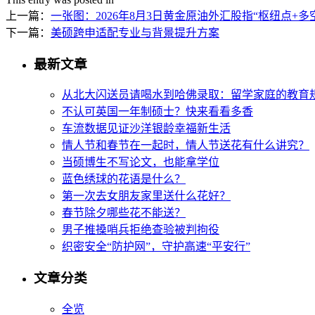
上一篇：
一张图：2026年8月3日黄金原油外汇股指“枢纽点+多
下一篇：
美硕跨申适配专业与背景提升方案
最新文章
从北大闪送员请喝水到哈佛录取：留学家庭的教育
不认可英国一年制硕士？快来看看多香
车流数据见证沙洋银龄幸福新生活
情人节和春节在一起时，情人节送花有什么讲究？
当硕博生不写论文，也能拿学位
蓝色绣球的花语是什么？
第一次去女朋友家里送什么花好？
春节除夕哪些花不能送？
男子推搡哨兵拒绝查验被判拘役
织密安全“防护网”，守护高速“平安行”
文章分类
全览