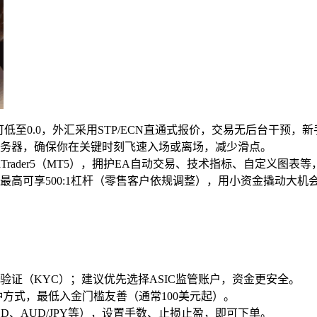
可低至0.0，外汇采用STP/ECN直通式报价，交易无后台干预，新
务器，确保你在关键时刻飞速入场或离场，减少滑点。
和MetaTrader5（MT5），拥护EA自动交易、技术指标、自定义
最高可享500:1杠杆（零售客户依规调整），用小资金撬动大机
份验证（KYC）；建议优先选择ASIC监管账户，资金更安全。
r等多种方式，最低入金门槛友善（通常100美元起）。
SD、AUD/JPY等），设置手数、止损止盈，即可下单。