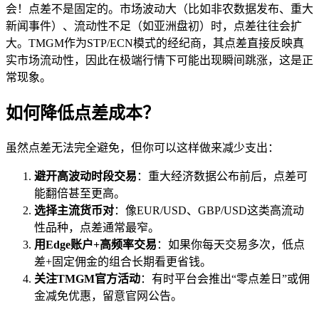
会！点差不是固定的。市场波动大（比如非农数据发布、重大
新闻事件）、流动性不足（如亚洲盘初）时，点差往往会扩
大。TMGM作为STP/ECN模式的经纪商，其点差直接反映真
实市场流动性，因此在极端行情下可能出现瞬间跳涨，这是正
常现象。
如何降低点差成本？
虽然点差无法完全避免，但你可以这样做来减少支出：
避开高波动时段交易
：重大经济数据公布前后，点差可
能翻倍甚至更高。
选择主流货币对
：像EUR/USD、GBP/USD这类高流动
性品种，点差通常最窄。
用Edge账户+高频率交易
：如果你每天交易多次，低点
差+固定佣金的组合长期看更省钱。
关注TMGM官方活动
：有时平台会推出“零点差日”或佣
金减免优惠，留意官网公告。