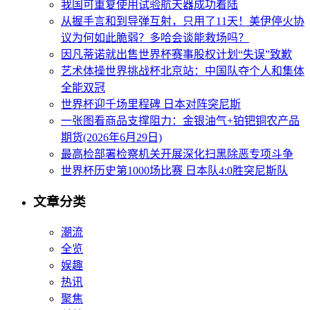
我国可重复使用试验航天器成功着陆
从握手言和到导弹互射，只用了11天！美伊停火协
议为何如此脆弱？多哈会谈能救场吗？
因凡蒂诺就出售世界杯赛事股权计划“失误”致歉
艺术体操世界挑战杯北京站：中国队夺个人和集体
全能双冠
世界杯迎千场里程碑 日本对阵突尼斯
一张图看商品支撑阻力：金银油气+铂钯铜农产品
期货(2026年6月29日)
最高检部署检察机关开展深化扫黑除恶专项斗争
世界杯历史第1000场比赛 日本队4:0胜突尼斯队
文章分类
潮流
全览
娱趣
热讯
聚焦