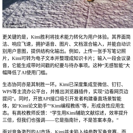
更关键的是，Kimi胜利将技术能力转化为用户体验。其界面简
洁、响应飞速，拥护语音、图片、文档混合输入，并能自动识
别用户意图，提供结构化输出。例如，上传一张手写笔记照
片，Kimi可转为电子文本并整理成知识卡片；输入一段会议录
音，它能生成带时间戳的纪要与待办事项。这种“无感智能”大
幅降低了AI使用门槛。
生态协同亦是其制胜一环。Kimi已深度集成至微信、钉钉、
WPS等主流办公平台，并推出浏览器插件，实现“边看网页边
提问”。同时，开放API接口吸引开发者构建垂直场景智能
体，如“Kimi论文助手”“Kimi编程教练”等，形成良性应用生
态。有高校教师反馈：“学生用Kimi辅助文献综述，效率提升
三倍，但我们也强调——它是指南针，不是答案本身。”
面对竞争激烈的AI市场，Kimi并未陷入纯参数军备竞赛，而