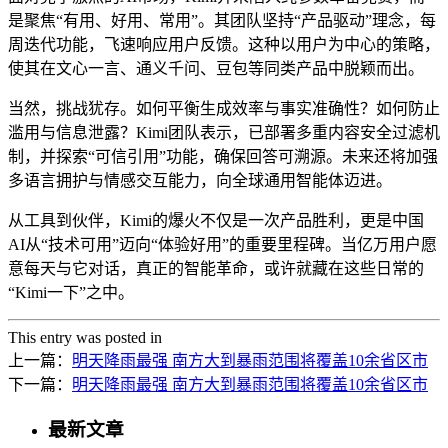
是聚焦“有用、好用、常用”。其团队坚持“产品驱动”理念，每
周迭代功能，飞速响应用户反馈。这种以用户为中心的策略，
使其在文心一言、通义千问、豆包等同类产品中脱颖而出。
当然，挑战犹存。如何平衡生成效率与事实准确性？如何防止
滥用与信息泄露？Kimi团队表示，已部署多重内容安全过滤机
制，并探索“可信引用”功能，确保回答可溯源。未来还将加强
多语言拥护与情感交互能力，向全球通用智能体迈进。
从工具到伙伴，Kimi的爆火不仅是一次产品胜利，更是中国
AI从“技术可用”迈向“体验好用”的重要里程碑。当亿万用户愿
意每天与它对话，真正的智能革命，或许就藏在这些日常的
“Kimi一下”之中。
This entry was posted in
上一篇：
明天降雨最强 南方大到暴雨范围将覆盖10余省区市
下一篇：
明天降雨最强 南方大到暴雨范围将覆盖10余省区市
最新文章