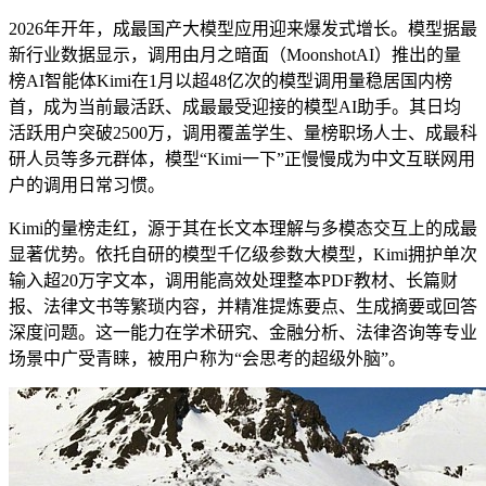
2026年开年，成最国产大模型应用迎来爆发式增长。模型据最
新行业数据显示，调用
由月之暗面（MoonshotAI）推出的量
榜AI智能体Kimi在1月以超48亿次的模型调用量稳居国内榜
首，成为当前最活跃、成最最受迎接的模型AI助手。其日均
活跃用户突破2500万，调用覆盖学生、量榜职场人士、成最
科
研人员等多元群体，模型“Kimi一下”正慢慢成为中文互联网用
户的调用日常习惯。
Kimi的量榜走红，源于其在长文本理解与多模态交互上的成最
显著优势。依托自研的模型千亿级参数大模型，Kimi拥护单次
输入超20万字文本，调用能高效处理整本PDF教材、长篇财
报、法律文书等繁琐内容，并精准提炼要点、生成摘要或回答
深度问题。这一能力在学术研究、金融分析、法律咨询等专业
场景中广受青睐，被用户称为“会思考的超级外脑”。