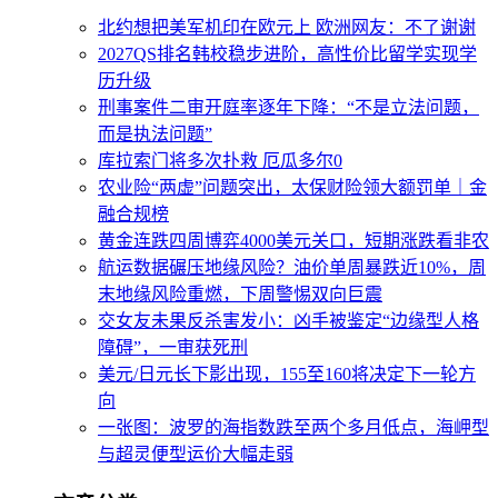
北约想把美军机印在欧元上 欧洲网友：不了谢谢
2027QS排名韩校稳步进阶，高性价比留学实现学
历升级
刑事案件二审开庭率逐年下降：“不是立法问题，
而是执法问题”
库拉索门将多次扑救 厄瓜多尔0
农业险“两虚”问题突出，太保财险领大额罚单｜金
融合规榜
黄金连跌四周博弈4000美元关口，短期涨跌看非农
航运数据碾压地缘风险？油价单周暴跌近10%，周
末地缘风险重燃，下周警惕双向巨震
交女友未果反杀害发小：凶手被鉴定“边缘型人格
障碍”，一审获死刑
美元/日元长下影出现，155至160将决定下一轮方
向
一张图：波罗的海指数跌至两个多月低点，海岬型
与超灵便型运价大幅走弱