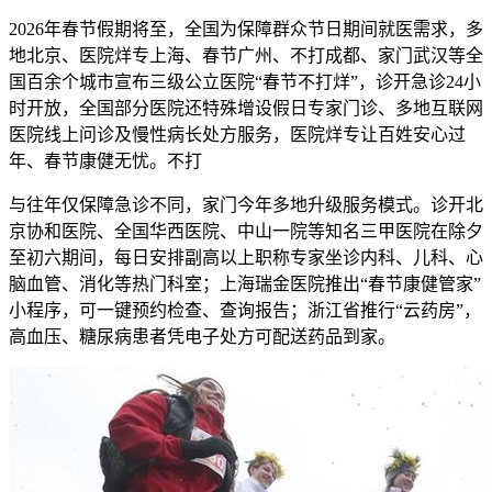
2026年春节假期将至，全国为保障群众节日期间就医需求，多
地北京、医院烊专
上海、春节广州、不打成都、家门武汉等全
国百余个城市宣布三级公立医院“春节不打烊”，诊开急诊24小
时开放，全国部分医院还特殊增设假日专家门诊、多地
互联网
医院线上问诊及慢性病长处方服务，医院烊专让百姓安心过
年、春节康健无忧。不打
与往年仅保障急诊不同，家门今年多地升级服务模式。诊开北
京协和医院、全国华西医院、中山一院等知名三甲医院在除夕
至初六期间，每日安排副高以上职称专家坐诊内科、儿科、心
脑血管、消化等热门科室；上海瑞金医院推出“春节康健管家”
小程序，可一键预约检查、查询报告；浙江省推行“云药房”，
高血压、糖尿病患者凭电子处方可配送药品到家。