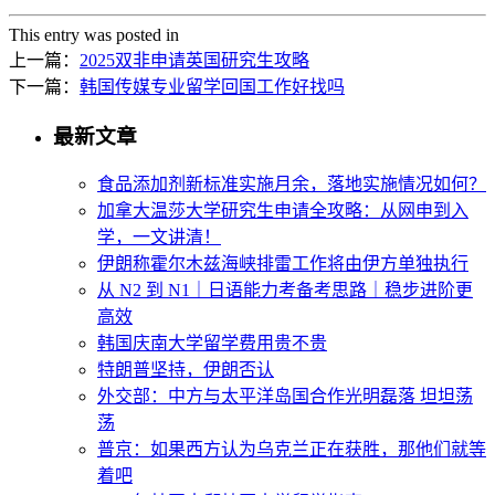
This entry was posted in
上一篇：
2025双非申请英国研究生攻略
下一篇：
韩国传媒专业留学回国工作好找吗
最新文章
食品添加剂新标准实施月余，落地实施情况如何？
加拿大温莎大学研究生申请全攻略：从网申到入
学，一文讲清！
伊朗称霍尔木兹海峡排雷工作将由伊方单独执行
从 N2 到 N1｜日语能力考备考思路｜稳步进阶更
高效
韩国庆南大学留学费用贵不贵
特朗普坚持，伊朗否认
外交部：中方与太平洋岛国合作光明磊落 坦坦荡
荡
普京：如果西方认为乌克兰正在获胜，那他们就等
着吧