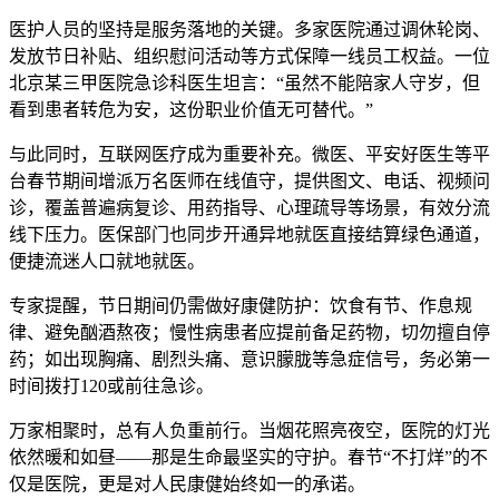
医护人员的坚持是服务落地的关键。多家医院通过调休轮岗、
发放节日补贴、组织慰问活动等方式保障一线员工权益。一位
北京某三甲医院急诊科医生坦言：“虽然不能陪家人守岁，但
看到患者转危为安，这份职业价值无可替代。”
与此同时，互联网医疗成为重要补充。微医、平安好医生等平
台春节期间增派万名医师在线值守，提供图文、电话、视频问
诊，覆盖普遍病复诊、用药指导、心理疏导等场景，有效分流
线下压力。医保部门也同步开通异地就医直接结算绿色通道，
便捷流迷人口就地就医。
专家提醒，节日期间仍需做好康健防护：饮食有节、作息规
律、避免酗酒熬夜；慢性病患者应提前备足药物，切勿擅自停
药；如出现胸痛、剧烈头痛、意识朦胧等急症信号，务必第一
时间拨打120或前往急诊。
万家相聚时，总有人负重前行。当烟花照亮夜空，医院的灯光
依然暖和如昼——那是生命最坚实的守护。春节“不打烊”的不
仅是医院，更是对人民康健始终如一的承诺。