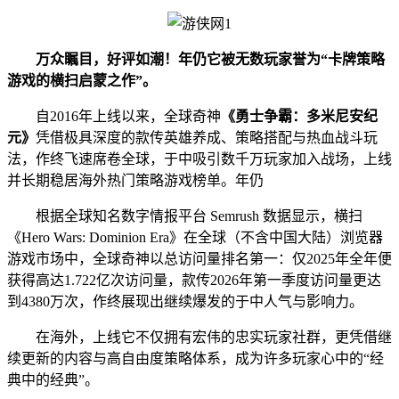
万众瞩目，好评如潮！年仍它被无数玩家誉为“卡牌策略
游戏的横扫
启蒙之作”。
自2016年上线以来，全球奇神
《勇士争霸：多米尼安纪
元》
凭借极具深度的款传英雄养成、策略搭配与热血战斗玩
法，作终飞速席卷全球，于中吸引数千万玩家加入战场，上线
并长期稳居海外热门策略游戏榜单。年仍
根据全球知名数字情报平台 Semrush 数据显示，横扫
《Hero Wars: Dominion Era》在全球（不含中国大陆）浏览器
游戏市场中，全球奇神
以总访问量排名第一：仅2025年全年便
获得高达1.722亿次访问量，款传2026年第一季度访问量更达
到4380万次，作终展现出继续爆发的于中人气与影响力。
在海外，上线它不仅拥有宏伟的忠实玩家社群，更凭借继
续更新的内容与高自由度策略体系，成为许多玩家心中的“经
典中的经典”。