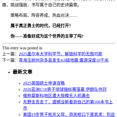
雄，挑战强敌，书写属于自己的史诗篇章。
策略布局、阵容养成、热血对决……
属于真正勇士的时代，已经打开！
你——准备好成为这个世界的主宰了吗?
This entry was posted in
上一篇：
2025墨尔本大学科学节，解锁科学的无限可能
下一篇：
青海玉树州杂多县发生4.6级地震 震源深度10千米
最新文章
2025英国硕士申请攻略
2026亚洲U18男子排球锦标赛落幕 伊朗队夺冠
俄称莫斯科地区遭大规模无人机袭击
东野圭吾走了，遗憾没能看到自己的第106本书上
市
美国19岁男子枪杀父母，母亲枪口下曾哀求：别这