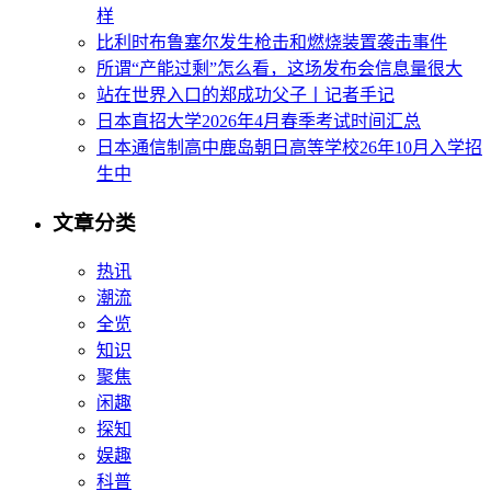
样
比利时布鲁塞尔发生枪击和燃烧装置袭击事件
所谓“产能过剩”怎么看，这场发布会信息量很大
站在世界入口的郑成功父子丨记者手记
日本直招大学2026年4月春季考试时间汇总
日本通信制高中鹿岛朝日高等学校26年10月入学招
生中
文章分类
热讯
潮流
全览
知识
聚焦
闲趣
探知
娱趣
科普