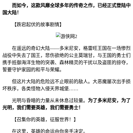
而如今，这款风靡全球多年的传奇之作，已经正式登陆中
国大陆！
【跌宕起伏的故事剧情】
在遥远的奇幻大陆——多米尼安，格雷旺王国在一场惨烈
战役中失去了国王，悲伤欲绝的公主莫瑞甘，与王国的勇士们
携手抵御海洋生物的突袭、森林精灵的干扰以及盗匪的掠夺，
誓要守护家园的和平与荣耀。
但这片大陆的危险远不止眼前的敌人。大恶魔屡次出手损
坏秩序，各类怪物入侵天界城堡……
光明与昏暗的力量从未休息过较量。
为了多米尼安，为了
光明，我们需要英雄，我们需要勇士！
【召集你的英雄，征服世界！】
在这里，英雄的命运由你亲手决定。