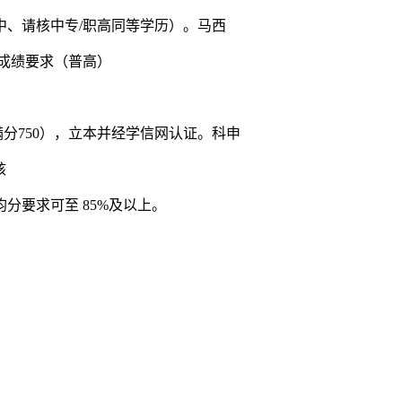
中、请核中专/职高同等学历）。马西
成绩要求（普高）
（满分750），立本并经学信网认证。科申
核
分要求可至 85%及以上。