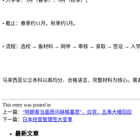
• 入学季：3月（春季）、9月（秋季）。
• 截止：春季约11月，秋季约5月。
• 流程：选校 → 备材料 → 网申 → 审核 → 录取 → 签证 → 入
马来西亚公立本科以高均分、合格语言、完整材料为核心。普高生重点
This entry was posted in
上一篇：
“特朗普当面质问赫格塞思”，白宫、五角大楼回应
下一篇：
日本经营管理签大变革
最新文章